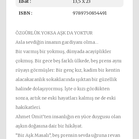
Ebat :
13,5 X 23
ISBN :
9789750854491
ÖZGÜRLÜK YOKSA AŞK DA YOKTUR
Asla sevdiğin insanın gardiyanı olma…
Bir varmış bir yokmuş, dünyada acayiplikler
çokmuş. Bir gece beş farklı ülkede, beş prens aynı
rüyayı görmüşler: Bir genç kız, kadim bir kentin
alacakaranlık sokaklarında ışıktan bir güzellik
halinde dolaşıyormuş. İşte o kızı gördükten
sonra, artık ne eski hayatları kalmış ne de eski
hakikatleri.
Ahmet Ümit’ten insanlığın en yüce duygusu olan
aşkın doğasına dair bir hikâyat.
“Bir Aşk Masalı”, beş prensin sevda uğruna revan