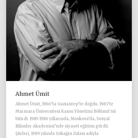
Ahmet Ümit
Ahmet Ümit, 1960’ta Gaziantep’te doğdu. 1983’te
Marmara Üniversitesi Kamu Yönetimi Bölümü’nü
bitirdi. 1985-1986 yıllarında, Moskova’da, Sosyal
Bilimler Akademisi’nde siyaset eğitimi gördü.
Şiirleri, 1989 yılında Sokağın Zulası adıyla