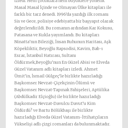
izledi. Hem çocuklara hem büyüklere yönelik
Masal Masal İçinde ve Olmayan Ülke kitapları ile
farklı bir tarz denedi. 1996’da yazdığı ilk romanı
Sis ve Gece, polisiye edebiyatta bir başyapıt olarak
değerlendirildi. Bu romanın ardından Kar Kokusu,
Patasana ve Kukla yayımlandı. Bu kitapları
Ninatta’nın Bileziği, İnsan Ruhunun Haritası, Aşk
Köpekliktir, Beyoğlu Rapsodisi, Kavim, Bab-ı
Esrar, İstanbul Hatırası, Sultanı
Öldürmek,Beyoğlu’nun En Güzel Abisi ve Elveda
Güzel Vatanım adlı kitapları izledi. Ahmet
Ümit’in, İsmail Gülgeç’le birlikte hazırladığı
Başkomser Nevzat-Çiçekçinin Ölümü ve
Başkomser Nevzat-Tapınak Fahişeleri, Aptülika
(Abdülkadir Elçioğlu) ile birlikte hazırladığı
Başkomser Nevzat-Davulcu Davut’u Kim
Öldürdü? ve Bartu Bölükbaşı ile birlikte
hazırladığı Elveda Güzel Vatanım-İttihatçıların
Yükselişi adlı çizgi romanları da bulunmaktadır.