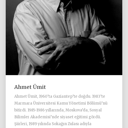
Ahmet Ümit
Ahmet Ümit, 1960’ta Gaziantep’te doğdu. 1983’te
Marmara Üniversitesi Kamu Yönetimi Bölümü’nü
bitirdi. 1985-1986 yıllarında, Moskova’da, Sosyal
Bilimler Akademisi’nde siyaset eğitimi gördü.
Şiirleri, 1989 yılında Sokağın Zulası adıyla