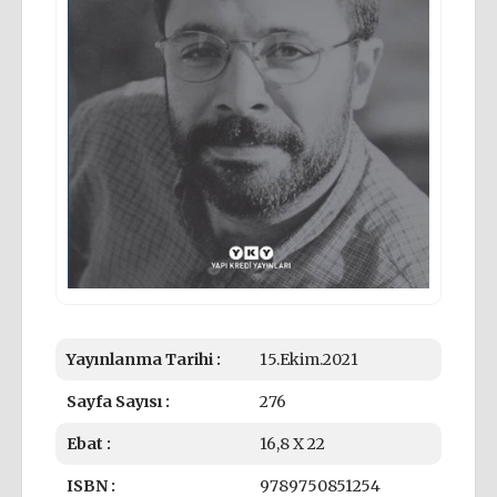
Yayınlanma Tarihi :
15.Ekim.2021
Sayfa Sayısı :
276
Ebat :
16,8 X 22
ISBN :
9789750851254