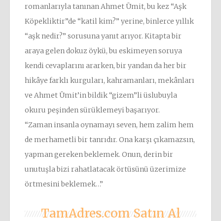
romanlarıyla tanınan Ahmet Ümit, bu kez “Aşk
Köpekliktir”de “katil kim?” yerine, binlerce yıllık
“aşk nedir?” sorusuna yanıt arıyor. Kitapta bir
araya gelen dokuz öykü, bu eskimeyen soruya
kendi cevaplarını ararken, bir yandan da her bir
hikâye farklı kurguları, kahramanları, mekânları
ve Ahmet Ümit’in bildik “gizem”li üslubuyla
okuru peşinden sürüklemeyi başarıyor.
“Zaman insanla oynamayı seven, hem zalim hem
de merhametli bir tanrıdır. Ona karşı çıkamazsın,
yapman gereken beklemek. Onun, derin bir
unutuşla bizi rahatlatacak örtüsünü üzerimize
örtmesini beklemek…”
TamAdres.com Satın Al