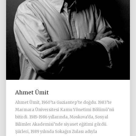
Ahmet Ümit
Ahmet Ümit, 1960’ta Gaziantep’te doğdu. 1983’te
Marmara Üniversitesi Kamu Yönetimi Bölümü’nü
bitirdi. 1985-1986 yıllarında, Moskova’da, Sosyal
Bilimler Akademisi’nde siyaset eğitimi gördü.
Şiirleri, 1989 yılında Sokağın Zulası adıyla