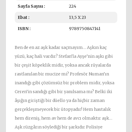
Sayfa Sayısı :
224
Ebat :
13,5 X 23
ISBN :
9789750847141
Ben de en az aşk kadar saçmayım… Aşkın kaç
yüzü, kaç hali vardır? Stefan’la Ayşe’nin aşkı gibi
bir çeşit köpeklik midir, yoksa ancak rüyalarda
rastlanılan bir mucize mi? Profesör Numan’ın
inandığı gibi çözümsüz bir problem midir, yoksa
Ceren’in sandığı gibi bir yanılsama mı? Belki iki
âşığın giriştiği bir düello ya da hiçbir zaman
gerçekleşmeyecek bir ütopyadır! Hem hastalık
hem direniş, hem av hem de avcı olmaktır aşk…
Aşk rüzgârın söylediği bir şarkıdır Polisiye