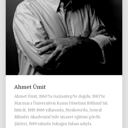
Ahmet Ümit
Ahmet Ümit, 1960’ta Gaziantep’te doğdu. 1983’te
Marmara Üniversitesi Kamu Yönetimi Bölümü’nü
bitirdi. 1985-1986 yıllarında, Moskova’da, Sosyal
Bilimler Akademisi’nde siyaset eğitimi gördü.
Şiirleri, 1989 yılında Sokağın Zulası adıyla