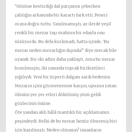
"Gözüne kestirdiği dal parçasını çekerken
çalılığın arkasında bir karartı fark etti. Feneri
oraya doğru tuttu. Yanılmamıştı, az ilerde yeşil
renkli bir mezar taşı mahzun bir edayla onu
süzüyordu. Bu defa korkmadı, hatta içinde, 'Bu
mezar neden mezarlığın dışında?' diye merak bile
uyandı. Bir-iki adım daha yaklaştı. Ama bu mezar
bozulmuştu, iki yanında toprak birikintileri
yığılıydı. Yeni bir ürperti dalgası sardı bedenini.
Mezarın içini görmemesine karşın, upuzun yatan
ölünün yer yer etleri dökülmüş yüzü geldi
gözlerinin önüne.
Öte yandan aklı hâlâ mantıklı bir açıklamanın
peşindeydi. Belki de bu mezar henüz ölmemiş biri
için kazılmıştı. Neden olmasın? insanların