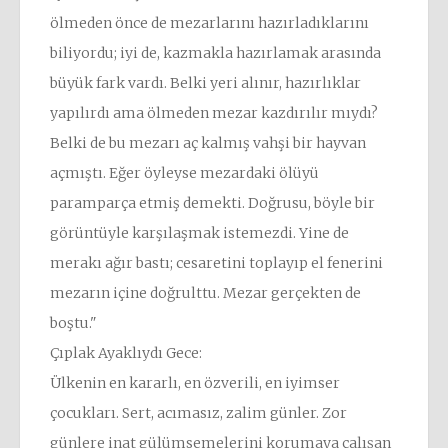
ölmeden önce de mezarlarını hazırladıklarını
biliyordu; iyi de, kazmakla hazırlamak arasında
büyük fark vardı. Belki yeri alınır, hazırlıklar
yapılırdı ama ölmeden mezar kazdırılır mıydı?
Belki de bu mezarı aç kalmış vahşi bir hayvan
açmıştı. Eğer öyleyse mezardaki ölüyü
paramparça etmiş demekti. Doğrusu, böyle bir
görüntüyle karşılaşmak istemezdi. Yine de
merakı ağır bastı; cesaretini toplayıp el fenerini
mezarın içine doğrulttu. Mezar gerçekten de
boştu."
Çıplak Ayaklıydı Gece:
Ülkenin en kararlı, en özverili, en iyimser
çocukları. Sert, acımasız, zalim günler. Zor
günlere inat gülümsemelerini korumaya çalışan