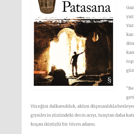
Gaz
yaz
Yaz
kara
dön
kan
top
güz
"Be
geti
Yüreğini dalkavukluk, aklını düşmanlıkla besleyen
giysilerin yüzündeki derin acıyı, tunçtan daha ka
koşan ikiyüzlü bir tören adamı.