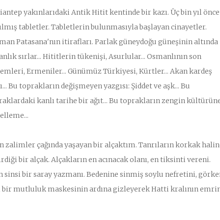
iantep yakınlarıdaki Antik Hitit kentinde bir kazı. Üç bin yıl önce
ılmış tabletler. Tabletlerin bulunmasıyla başlayan cinayetler.
man Patasana'nın itirafları. Parlak güneydoğu güneşinin altında
nlık sırlar... Hititlerin tükenişi, Asurlular... Osmanlının son
emleri, Ermeniler... Günümüz Türkiyesi, Kürtler... Akan kardeş
ı... Bu toprakların değişmeyen yazgısı: Şiddet ve aşk... Bu
raklardaki kanlı tarihe bir ağıt... Bu toprakların zengin kültürüne
elleme...
n zalimler çağında yaşayan bir alçaktım. Tanrıların korkak halin
rdiği bir alçak. Alçakların en acınacak olanı, en tiksinti vereni.
 sinsi bir saray yazmanı. Bedenine sinmiş soylu nefretini, görk
tı bir mutluluk maskesinin ardına gizleyerek Hatti kralının emri