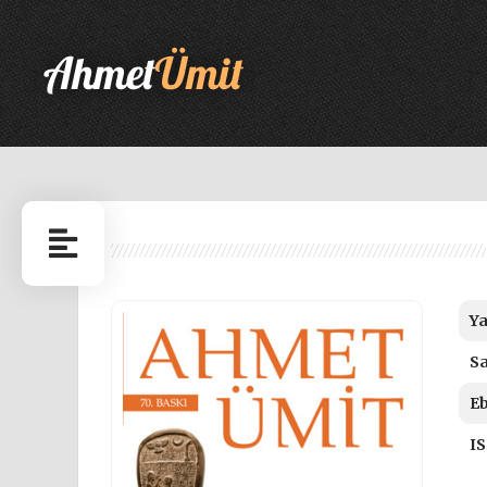
Ya
Sa
Eb
IS