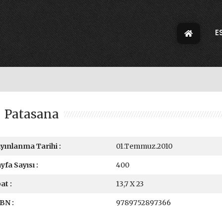
E
Patasana
yınlanma Tarihi :
01.Temmuz.2010
yfa Sayısı :
400
at :
13,7 X 23
BN :
9789752897366